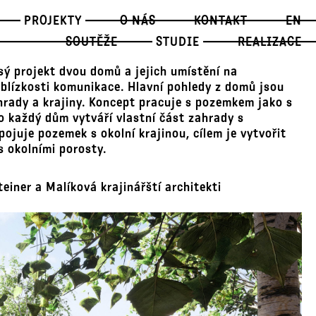
PROJEKTY
O NÁS
KONTAKT
EN
SOUTĚŽE
STUDIE
REALIZACE
sý projekt dvou domů a jejich umístění na
blízkosti komunikace. Hlavní pohledy z domů jsou
hrady a krajiny. Koncept pracuje s pozemkem jako s
o každý dům vytváří vlastní část zahrady s
pojuje pozemek s okolní krajinou, cílem je vytvořit
s okolními porosty.
einer a Malíková krajinářští architekti