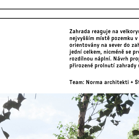
Zahrada reaguje na velkory
nejvyšším místě pozemku v 
orientovány na sever do za
jední celkem, nicméně se pr
rozdílnou náplní. Návrh pro
přirozené prolnutí zahrady 
Team: Norma architekti + St