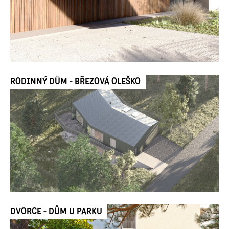
RODINNÝ DŮM - BŘEZOVÁ OLEŠKO
DVORCE - DŮM U PARKU