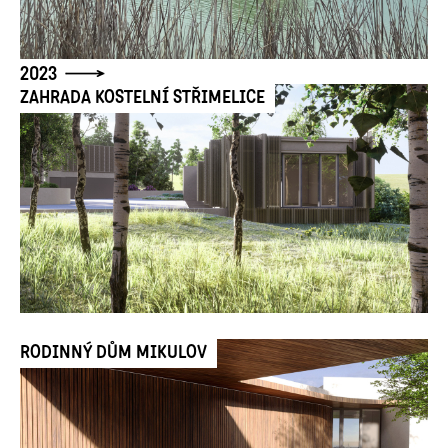
2023
ZAHRADA KOSTELNÍ STŘIMELICE
RODINNÝ DŮM MIKULOV