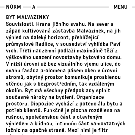
NORM
A
MENU
BYT MALVAZINKY
Souvislosti. Hrana jižního svahu. Na sever a
západ kultivovaná zástavba Malvazinek, na jih
výhled na daleký horizont, přehlížející
průmyslové Radlice, v sousedství vyhlídka Paví
vrch. Třetí nadzemní podlaží maximálně těží z
výškového usazení novostavby bytového domu.
V nižší úrovni už bez vizuálního vjemu ulice, do
svahu fasáda prolomena pásem oken v úrovni
stromů, obytný prostor komunikuje prosklenou
stěnou jak s bezprostředním, tak vzdáleným
okolím. Byt má všechny předpoklady splnit
současné nároky na bydlení. Organizace
prostoru. Dispozice vychází z potenciálu bytu a
potřeb klientů. Funkčně je plocha rozdělena na
rušnou, společenskou část s otevřeným
výhledem a klidnou, intimním část samostatných
ložnic na opačné straně. Mezi nimi je filtr