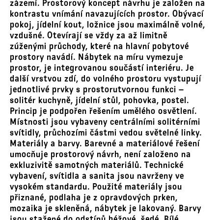
zázemí. Prostorový koncept návrhu je založen na
kontrastu vnímání navazujících prostor. Obývací
pokoj, jídelní kout, ložnice jsou maximálně volné,
vzdušné. Otevírají se vždy za až limitně
zúženými průchody, které na hlavní pobytové
prostory navádí. Nábytek na míru vymezuje
prostor, je integrovanou součástí interiéru. Je
další vrstvou zdí, do volného prostoru vystupují
jednotlivé prvky s prostorutvornou funkci –
solitér kuchyně, jídelní stůl, pohovka, postel.
Princip je podpořen řešením umělého osvětlení.
Místnosti jsou vybaveny centrálními solitérními
svítidly, průchozími částmi vedou světelné linky.
Materiály a barvy. Barevné a materiálové řešení
umocňuje prostorový návrh, není založeno na
exkluzivitě samotných materiálů. Technické
vybavení, svítidla a sanita jsou navrženy ve
vysokém standardu. Použité materiály jsou
přiznané, podlaha je z opravdových prken,
mozaika je skleněná, nábytek je lakovaný. Barvy
jsou stažené do odstínů béžové, šedé. Bílé